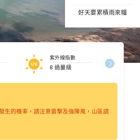
好天要累積雨來糧
紫外線指數
8 過量級
降雨
2026/08/0
雨發生的機率，請注意雷擊及強陣風，山區請
第13號颱
區請慎防