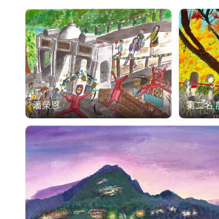
潘榮恩
第二名 