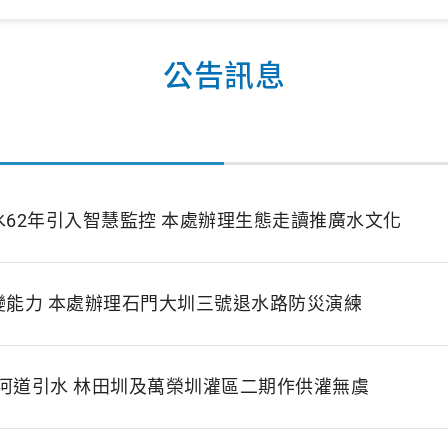
公告訊息
62年引入智慧監控 本處辦理生態走讀推廣水文化
變能力 本處辦理石門大圳三號退水路防災演練
河道引水 林田圳及萬榮圳灌區二期作供灌無虞