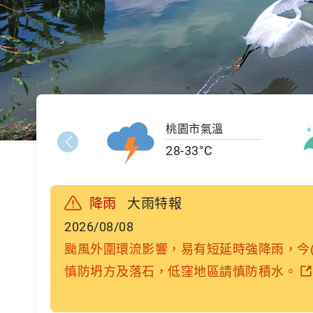
桃園市氣溫
28-33°C
降雨
大雨特報
2026/08/08
臺北市山區、
颱風外圍環流影響，易有短延時強降雨，今
風，低窪地
慎防坍方及落石，低窪地區請慎防積水。