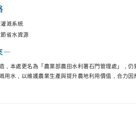
略
慧灌溉系統
效節省水資源
來—
造，本處更名為「農業部農田水利署石門管理處」，仍
溉用水，以維護農業生產與提升農地利用價值，合力因